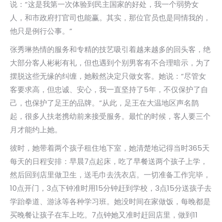
说：“这是我第一次体验到民主国家的好处，我一个弱势女
人，和市政府打官司也能赢。其实，那位官员也是同情我的，
他只是例行公事。”
张秀琳热情的服务和专精的技艺吸引着越来越多的回头客，绝
大部分客人彬彬有礼，但也遇到个别男客有不合理暗示，为了
摆脱这些无缘的纠缠，她毅然决定只做女客。她说：“尽管女
客要求高，但忠诚、安心，我一直坚持了5年，不仅保护了自
己，也保护了足王的品牌。”从此，足王在大温地区声名鹊
起，很多人扶老携幼前来接受服务。最忙的时候，客人要三个
月才能约上她。
彼时，她带着两个孩子租住地下室，她清楚地记得当时365天
每天的日程安排：早晨7点起床，吃了早餐送两个孩子上学，
然后回到店里做卫生，送毛巾去洗衣店。一切准备工作完毕，
10点开门，3点下钟准时用15分钟赶到学校，3点15分送孩子去
学跆拳道、游泳等各种学习班。她没时间在家做饭，每晚都是
买晚餐让孩子在车上吃。7点钟她又准时赶回店里，做到11