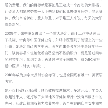
通的费用。我们的目标就是要把足王建成一个好吃的大排档，
让普通人都能够劳累一天下来到我们这儿来恢复疲劳，健康身
体。我们辛苦付出，受人尊重，对于足王人来说，每天的太阳
都是新的。
2009年，张秀琳又做出了一个重大决定。由于工作中延伸出
了拔罐、针灸等中医保健业务，外聘中医遇到了管理上的一些
问题，她决定自己去学中医。医学向来是各学科中最难学得一
门，谈何容易？但她凭着自己坚韧不拔的毅力，愣是通过四年
的艰苦学习，拿到文凭，再通过严苛全国统考，成为BC省注
册中医师（针灸+草药）。
2018年成为加拿大反射协会考官，也是全国现有唯一中英双语
考官。
她不仅打破行业隔膜，倾心教授按摩技术，多次开班，学员人
数超过千人，还打破了大温地区保健按摩行业没有男服务生的
先例，从建店初期就着力培养男生，甚至在她的店里女生和男