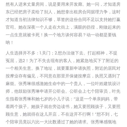
然有人进来丈量房间，说是要用来开发廊。她一问，才知道房
东已经把房子卖给了别人，她想拿出租房合同据理力争，这时
才知道当初法律知识不够，草签的这份合同不足以支持她打赢
官司。她在深夜一个人走在大街上，满眼的彷徨，刚做起来的
一点生意就被卡死！换一个地方谈何容易？动一动都是要钱
呐！
人生选择并不多：1.关门；2.想办法做下去。打起精神，不提
冤屈，选2！为了不失去现有的客人，她紧急地买下了附近的
一个相关生意。换了地址，就要重新申请执照，附近的居民对
按摩业存有偏见，不同意在那里开保健按摩店，执照又遇到了
麻烦。张秀琳很感激她生命中的一个贵人，一位叶姓建筑设计
师，他鼓励张秀琳申请开公听会。公听会上七个陪审员，叶先
生指着张秀琳和她七岁的小儿子说：“这是一个单亲妈妈，带
着两个孩子。她孩子就在旁边读书，她又要照顾孩子，又要照
顾生意，她就得在这儿开店，不在这开不行啊！”想不到，七
个陪审员竟以六比一大比数通过了她的请求。张秀琳感慨地