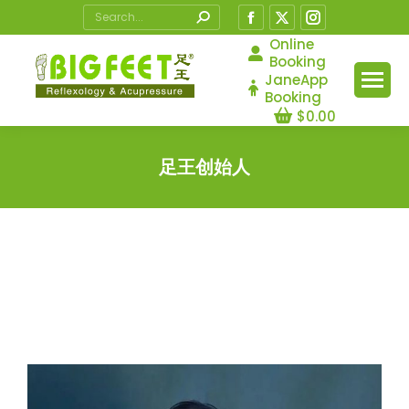
Search:
Facebook
X
Instagram
page
page
page
Online
Booking
opens
opens
opens
JaneApp
in
in
in
Booking
$
0.00
new
new
new
window
window
window
足王创始人
您在这里：