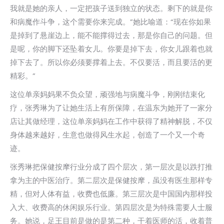
我就是她的亲人，一定把孩子送到独立的状态。剩下的就是你
和病魔作斗争，这个需要你来完成。”她比喻道：“现在你如果
是掉到了悬崖边上，能不能撑得过去，那是你自己的问题。但
是呢，你的脚下还坠着女儿。你要是掉下去，你女儿跟着也就
掉下去了。所以你必须要撑着上去。不仅要活，而且要活的更
精彩。”
这位单亲妈妈果不负众望，顽强地与病魔斗争，刚刚结束化
疗，张秀琳为了让她生活上有所保障，在温东为她开了一家分
店让其做经理，这位单亲妈妈在工作中获得了精神解脱，不仅
身体越来越好，生意也做得风生水起，创造了一个又一个奇
迹。
张秀琳把保健按摩行业分成了四个层次，第一层次是以跌打推
拿为主的中医治疗。第二层次是保健按摩，虽没有医生那样专
精，但对人体有益，收费也低廉。第三层次是中国国内那样投
入大、收费高的休闲娱乐行业。第四层次是为特殊需要人士服
务。她说，足王目前是做的是第二种，干着医师的活，收着普