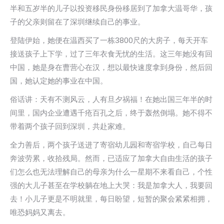
半和五岁半的儿子以投资移民身份移居到了加拿大温哥华，孩
子的父亲则留在了深圳继续自己的事业。
登陆伊始，她便在温西买了一栋3800尺的大房子，每天开车
接送孩子上下学，过了三年衣食无忧的生活。这三年她没有回
中国，她是身在曹营心在汉，想以最快速度拿到身份，然后回
国，她认定她的事业在中国。
俗话讲：天有不测风云，人有旦夕祸福！在她出国三年半的时
间里，国内企业遭遇千疮百孔之后，终于轰然倒塌。她不得不
带着两个孩子回到深圳，共赴家难。
全力善后，两个孩子送进了寄宿幼儿园和寄宿学校，自己每日
奔波劳累，收拾残局。然而，已适应了加拿大自由生活的孩子
们怎么也无法理解自己的母亲为什么一星期不来看自己，个性
强的大儿子甚至在学校躺在地上大哭：我是加拿大人，我要回
去！小儿子更是不明就里，每日盼望，短暂的聚会紧紧相拥，
唯恐妈妈又离去。