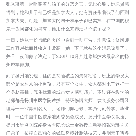
张秀琳第一次咀嚼着与孩子的分离之苦，无比心酸，她忽然感
悟到，她和儿子都已经是加拿大人，她有责任带着孩子们回到
加拿大去。可是，加拿大的房子和车子都已卖掉，在中国的积
累一夜间都化为乌有，她用什么来养活两个孩子呢？
一日，她从一份报纸的夹缝中看到一则广告，消息说：修脚师
工作容易找而且收入非常高，她一下子就被这个消息吸引了，
并且一夜间做了决定，于2001年10月奔赴修脚技术最著名的扬
州城学修脚。
到了扬州她发现，住的是简陋破烂的集体宿舍，班上的学员大
部分是农村来的小男孩，只有两个女生，众人都对来了这样一
个身材高挑，气质优雅的城市女人感到诧异。不过好在教学的
老师都是扬州中医学院教授、特级修脚大师、饮食服务公司经
理等一干业界知名人士。老师们倾心教，学员们刻苦学。毕业
时，一位中国中医按摩准则委员会成员、扬州中医学院教授、
扬州市针灸医院终身名誉院长钱士金教授主动要招张秀琳为关
门弟子，传授自己独创的钱氏竖横针刺法技艺，并明示了诸多