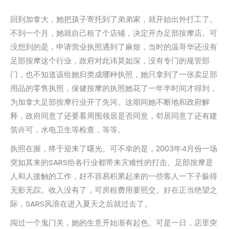
回到加拿大，她把孩子寄托到了弟弟家，就开始出外打工了。
不到一个月，她就自己租了个店铺，决定开办足部按摩店。可
没想到的是，申请营业执照遇到了麻烦，当时的温哥华还没有
足部按摩这个行业，政府对此讳莫如深，没有专门的规管部
门，也不知道该给她归类成哪种执照，她只拿到了一张卖足部
用品的零售执照，保健按摩的执照她花了一年半时间才得到，
为加拿大足部按摩行业开了先河。这期间她不断地和政府解
释，政府同意了还要看周围领居是否同意，邻居同意了还有建
筑许可，水电卫生等检查，等等。
执照在握，终于迎来了曙光。可不幸的是，2003年4月份一场
突如其来的SARS给各行业都带来灾难性的打击。足部按摩是
人和人接触的工作，好不容易积累起来的一些客人一下子躲得
无影无踪。收入没有了，可房租费用要照交。好在正当绝望之
际，SARS风浪在进入夏天之后就过去了。
闯过一个鬼门关，她的生意开始渐有起色。可是一日，店里突