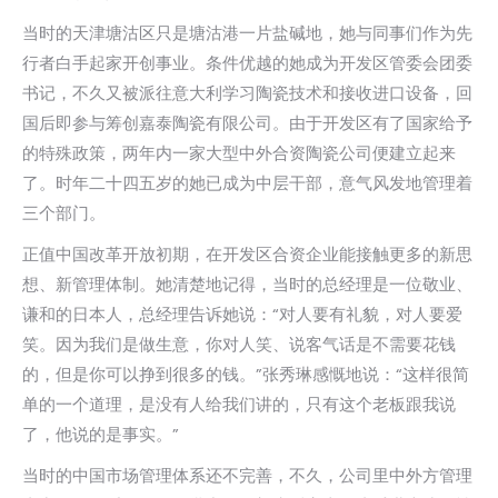
当时的天津塘沽区只是塘沽港一片盐碱地，她与同事们作为先
行者白手起家开创事业。条件优越的她成为开发区管委会团委
书记，不久又被派往意大利学习陶瓷技术和接收进口设备，回
国后即参与筹创嘉泰陶瓷有限公司。由于开发区有了国家给予
的特殊政策，两年内一家大型中外合资陶瓷公司便建立起来
了。时年二十四五岁的她已成为中层干部，意气风发地管理着
三个部门。
正值中国改革开放初期，在开发区合资企业能接触更多的新思
想、新管理体制。她清楚地记得，当时的总经理是一位敬业、
谦和的日本人，总经理告诉她说：“对人要有礼貌，对人要爱
笑。因为我们是做生意，你对人笑、说客气话是不需要花钱
的，但是你可以挣到很多的钱。”张秀琳感慨地说：“这样很简
单的一个道理，是没有人给我们讲的，只有这个老板跟我说
了，他说的是事实。”
当时的中国市场管理体系还不完善，不久，公司里中外方管理