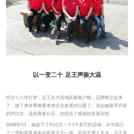
以一变二十 足王声振大温
经过十八年打拼，足王在大温地区家喻户晓，品牌树立起来
了，接下来张秀琳要考虑企业发展的问题了。谈起她最早开辟
的列治文、温东两家分店，也经历了艰难的发展历程。
2008年1月，她盘下了列治文一个3千多尺的店铺，从中国订
了一货柜家具准备在那里大干一场。可由于用人不当，几个木