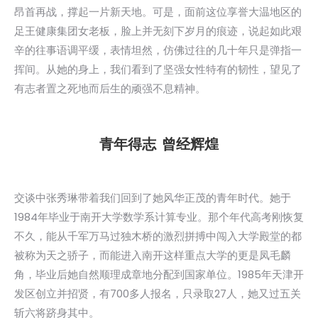
昂首再战，撑起一片新天地。可是，面前这位享誉大温地区的
足王健康集团女老板，脸上并无刻下岁月的痕迹，说起如此艰
辛的往事语调平缓，表情坦然，仿佛过往的几十年只是弹指一
挥间。从她的身上，我们看到了坚强女性特有的韧性，望见了
有志者置之死地而后生的顽强不息精神。
青年得志 曾经辉煌
交谈中张秀琳带着我们回到了她风华正茂的青年时代。她于
1984年毕业于南开大学数学系计算专业。那个年代高考刚恢复
不久，能从千军万马过独木桥的激烈拼搏中闯入大学殿堂的都
被称为天之骄子，而能进入南开这样重点大学的更是凤毛麟
角，毕业后她自然顺理成章地分配到国家单位。1985年天津开
发区创立并招贤，有700多人报名，只录取27人，她又过五关
斩六将跻身其中。