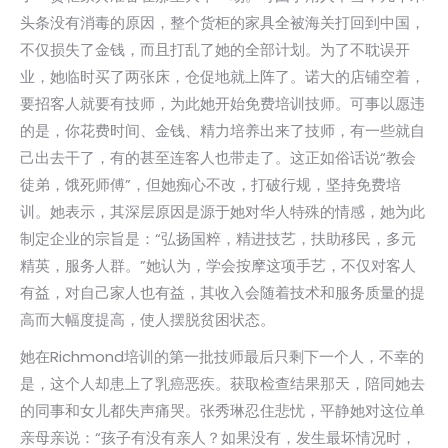
头条没有消毒的原因，整个货柜的家具全被海关打回到中国，
不仅损失了金钱，而且打乱了她的全部计划。为了不耽误开
业，她临时买了两张床，仓促地就上阵了。诺大的店铺空着，
要招客人就要有技师，为此她开始免费培训技师。可事以愿违
的是，你花费时间、金钱、精力培养出来了技师，有一些就自
己出去干了，有的甚至连客人也带走了。这正如俗话说“教会
徒弟，饿死师傅”，但她痴心不改，打破行规，坚持免费培
训。她表示，其深层原因是源于她对华人特殊的情感，她为此
制定企业的宗旨是：“弘扬国粹，精进技艺，扶助移民，多元
精英，服务人群。”她认为，学会按摩这项手艺，不仅对客人
有益，对自己家人也有益，其收入会随着技术和服务质量的提
高而大幅度提高，使人摆脱贫困状态。
她在Richmond培训的第一批技师最后只剩下一个人，不幸的
是，这个人却患上了乳癌恶疾。获取检查结果那天，陪同她去
的同事和女儿都失声痛哭。张秀琳忍住悲忧，平静她对这位单
亲母亲说：“孩子有没有亲人？如果没有，发生最坏情况时，