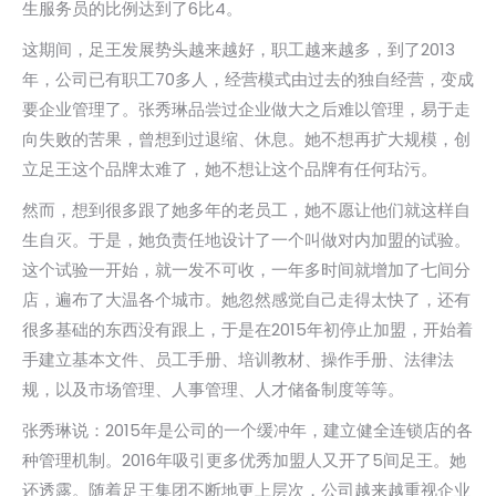
生服务员的比例达到了6比4。
这期间，足王发展势头越来越好，职工越来越多，到了2013
年，公司已有职工70多人，经营模式由过去的独自经营，变成
要企业管理了。张秀琳品尝过企业做大之后难以管理，易于走
向失败的苦果，曾想到过退缩、休息。她不想再扩大规模，创
立足王这个品牌太难了，她不想让这个品牌有任何玷污。
然而，想到很多跟了她多年的老员工，她不愿让他们就这样自
生自灭。于是，她负责任地设计了一个叫做对内加盟的试验。
这个试验一开始，就一发不可收，一年多时间就增加了七间分
店，遍布了大温各个城市。她忽然感觉自己走得太快了，还有
很多基础的东西没有跟上，于是在2015年初停止加盟，开始着
手建立基本文件、员工手册、培训教材、操作手册、法律法
规，以及市场管理、人事管理、人才储备制度等等。
张秀琳说：2015年是公司的一个缓冲年，建立健全连锁店的各
种管理机制。2016年吸引更多优秀加盟人又开了5间足王。她
还透露。随着足王集团不断地更上层次，公司越来越重视企业