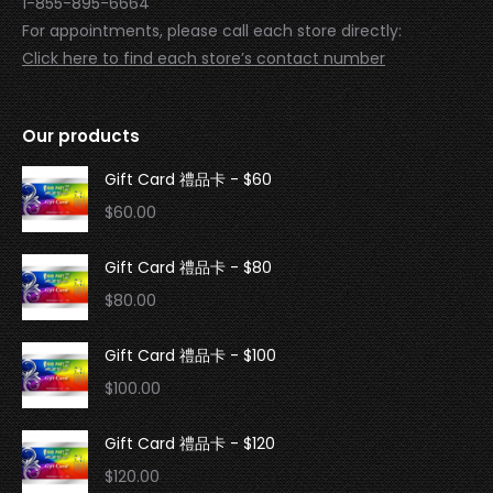
1-855-895-6664
For appointments, please call each store directly:
Click here to find each store’s contact number
Our products
Gift Card 禮品卡 - $60
$
60.00
Gift Card 禮品卡 - $80
$
80.00
Gift Card 禮品卡 - $100
$
100.00
Gift Card 禮品卡 - $120
$
120.00