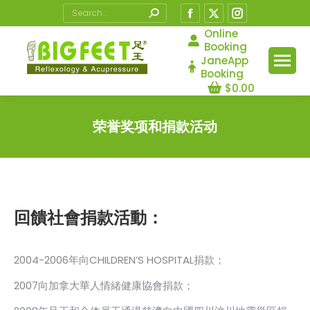
Search:
Facebook
X
Instagram
page
page
page
Online
Booking
opens
opens
opens
JaneApp
in
in
in
Booking
$
0.00
new
new
new
window
window
window
荣誉奖项和捐款活动
您在这里：
回饋社會捐款活動：
2004-2006年向CHILDREN’S HOSPITAL捐款；
2007向加拿大華人情緒健康協會捐款；