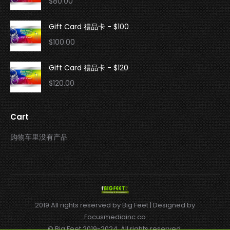
$
80.00
Gift Card 禮品卡 - $100
$
100.00
Gift Card 禮品卡 - $120
$
120.00
Cart
购物车里没有产品
2019 All rights reserved by Big Feet | Designed by
Focusmediainc.ca
© Big Feet 2019-2024. All rights reserved.