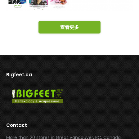
查看更多
Bigfeet.ca
Contact
More than 20 stores in Great Vancouver, BC, Canada