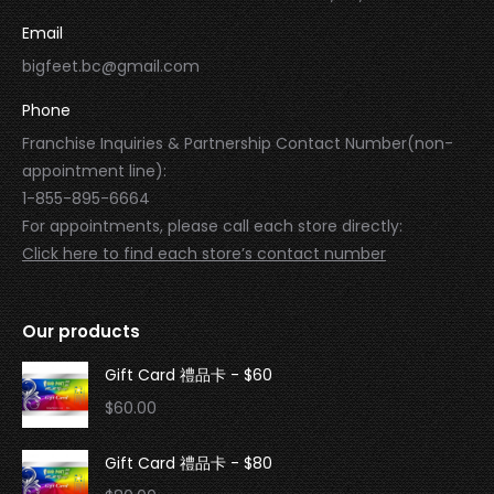
Email
bigfeet.bc@gmail.com
Phone
Franchise Inquiries & Partnership Contact Number(non-
appointment line):
1-855-895-6664
For appointments, please call each store directly:
Click here to find each store’s contact number
Our products
Gift Card 禮品卡 - $60
$
60.00
Gift Card 禮品卡 - $80